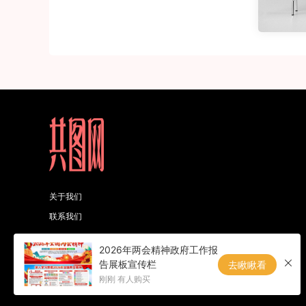
关于我们
联系我们
2026年两会精神政府工作报
备案号：赣ICP备2023014609号-1
告展板宣传栏
去瞅瞅看
刚刚 有人购买