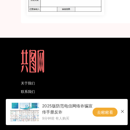
关于我们
联系我们
2025版防范电信网络诈骗宣
备案号：赣ICP备2023014609号-1
传手册反诈
去瞅瞅看
9分钟前 有人购买