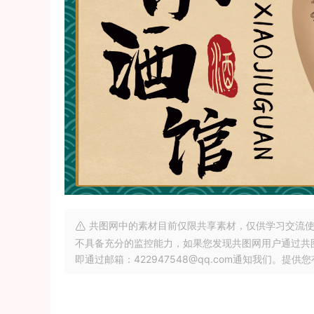
共图网中的素材目前仅限共享素材，仅供学习交流使
不具备充分的监控能力，如果您发现共图网用户通过共
即通过邮箱：422947548@qq.com通知我们