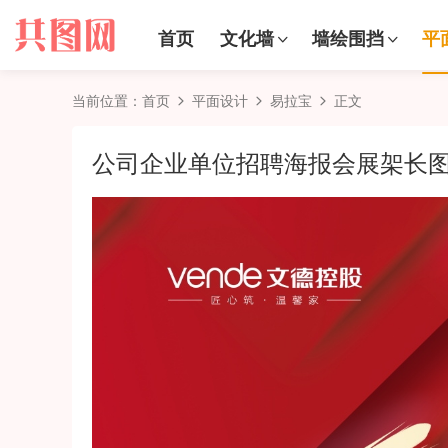
首页
文化墙
墙绘围挡
平
当前位置：
首页
平面设计
易拉宝
正文
公司企业单位招聘海报会展架长图