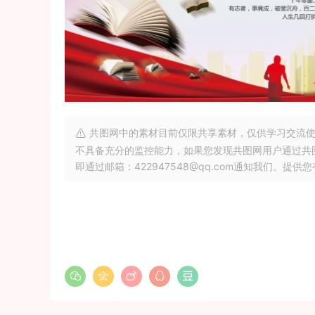
共图网中的素材目前仅限共享素材，仅供学习交流使
不具备充分的监控能力，如果您发现共图网用户通过共
即通过邮箱：422947548@qq.com通知我们