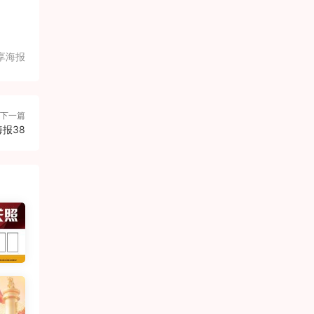
享海报
下一篇
报38